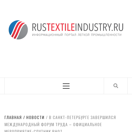
Skip
to
content
ИНФОРМАЦИОНН
RUSTEXTILEINDUSTRY.RU
ПОРТАЛ ЛЕГКОЙ
ПРОМЫШЛЕННОСТ
Primary
Menu
ГЛАВНАЯ
НОВОСТИ
В САНКТ-ПЕТЕРБУРГЕ ЗАВЕРШИЛСЯ
МЕЖДУНАРОДНЫЙ ФОРУМ ТРУДА – ОФИЦИАЛЬНОЕ
МЕРОПРИЯТИЕ-СПУТНИК ВНОТ