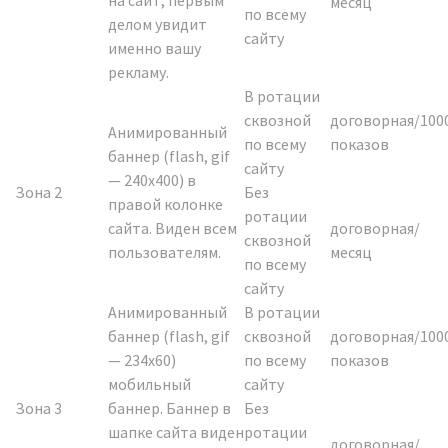
месяц
по всему
делом увидит
сайту
именно вашу
рекламу.
В ротации
сквозной
договорная/100
Анимированный
по всему
показов
баннер (flash, gif
сайту
— 240х400) в
Зона 2
Без
правой колонке
ротации
сайта. Виден всем
договорная/
сквозной
пользователям.
месяц
по всему
сайту
Анимированный
В ротации
баннер (flash, gif
сквозной
договорная/100
— 234х60)
по всему
показов
мобильный
сайту
Зона 3
баннер. Баннер в
Без
шапке сайта виден
ротации
договорная/