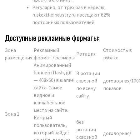
Регулярно, от трех раз в неделю,
rustextileindustry.ru посещают 62%
постоянных пользователей.
Доступные рекламные форматы:
Зона
Рекламный
Стоимость в
Ротация
размещения
формат / размеры
рублях
Анимированный
баннер (flash, gif
В ротации
— 468х60) в шапке
сквозной
договорная/100
сайта. Самое
по всему
показов
видное и
сайту
кликабельное
место на сайте.
Зона 1
Каждый
без
пользователь,
ротации
который зайдёт
договорная/
сквозной
на сайт, первым