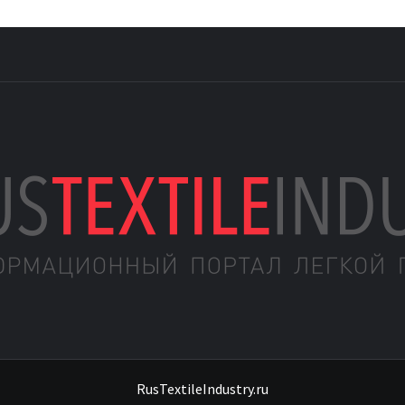
ЦИОННЫЙ ПОРТ
RusTextileIndustry.ru