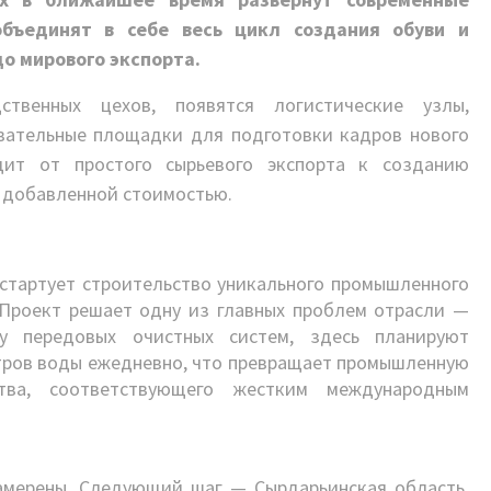
объединят в себе весь цикл создания обуви и
о мирового экспорта.
твенных цехов, появятся логистические узлы,
вательные площадки для подготовки кадров нового
дит от простого сырьевого экспорта к созданию
 добавленной стоимостью.
 стартует строительство уникального промышленного
 Проект решает одну из главных проблем отрасли —
ву передовых очистных систем, здесь планируют
етров воды ежедневно, что превращает промышленную
тва, соответствующего жестким международным
намерены. Следующий шаг — Сырдарьинская область,