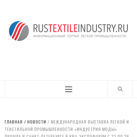
Skip
to
content
ИНФОРМАЦИОНН
RUSTEXTILEINDUSTRY.RU
ПОРТАЛ ЛЕГКОЙ
ПРОМЫШЛЕННОСТ
Primary
Menu
ГЛАВНАЯ
НОВОСТИ
МЕЖДУНАРОДНАЯ ВЫСТАВКА ЛЕГКОЙ И
ТЕКСТИЛЬНОЙ ПРОМЫШЛЕННОСТИ «ИНДУСТРИЯ МОДЫ»
ПРОШЛА В САНКТ-ПЕТЕРБУРГЕ В КВЦ ЭКСПОФОРУМ С 23 ПО 26